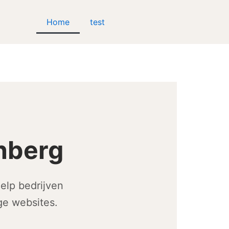
Home
test
enberg
elp bedrijven
ge websites.